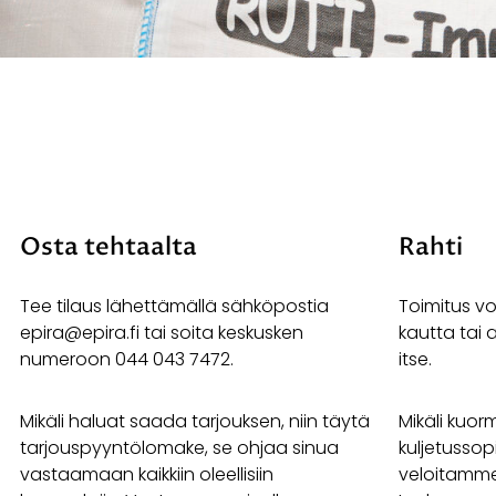
Osta tehtaalta
Rahti
Tee tilaus lähettämällä sähköpostia
Toimitus vo
epira@epira.fi tai soita keskusken
kautta tai 
numeroon 044 043 7472.
itse.
Mikäli haluat saada tarjouksen, niin täytä
Mikäli kuor
tarjouspyyntölomake, se ohjaa sinua
kuljetussopi
vastaamaan kaikkiin oleellisiin
veloitamme