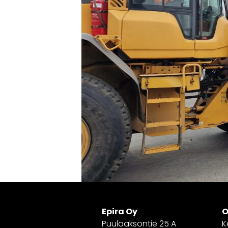
Epira Oy
O
Puulaaksontie 25 A
K