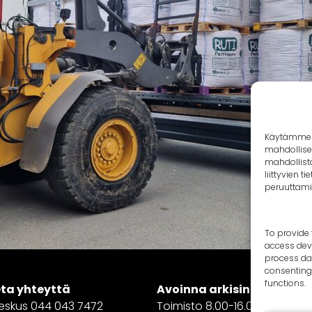
Käytämme e
mahdollise
mahdollista
liittyvien 
peruuttamin
To provide 
access devi
process dat
consenting 
functions.
ta yhteyttä
Avoinna arkisin:
eskus 044 043 7472
Toimisto 8.00-16.00