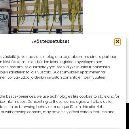
Evästeasetukset
västeitä ja vastaavia teknologioita tarjotaksemme sinulle parhaan
n käyttökokemuksen. Näiden teknologioiden hyväksyminen
a esimerkiksi selauskäyttäytymiseen ja yksilöllisiin tunnisteisiin
tietojen käsittelyn tällä sivustolla. Suostumuksen epääminen tai
en voi vaikuttaa joidenkin sivuston toimintojen toimivuuteen.
the best experiences, we use technologies like cookies to store and/or
ce information. Consenting to these technologies will allow us to
a such as browsing behavior or unique IDs on this site. Not
or withdrawing consent, may adversely affect certain features and