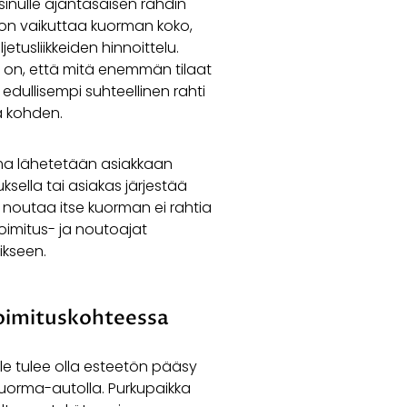
inulle ajantasaisen rahdin
hon vaikuttaa kuorman koko,
jetusliikkeiden hinnoittelu.
on, että mitä enemmän tilaat
 edullisempi suhteellinen rahti
a kohden.
rma lähetetään asiakkaan
ksella tai asiakas järjestää
 noutaa itse kuorman ei rahtia
Toimitus- ja noutoajat
ikseen.
oimituskohteessa
le tulee olla esteetön pääsy
 kuorma-autolla. Purkupaikka