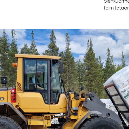
pienkuorma
toimitetaan 