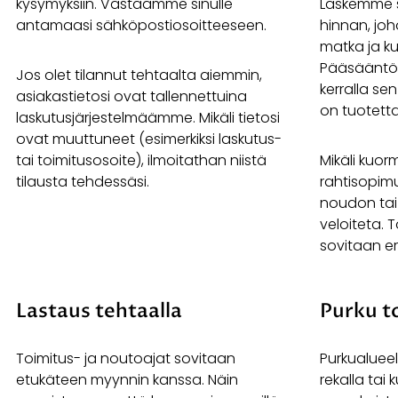
kysymyksiin. Vastaamme sinulle
Laskemme s
antamaasi sähköpostiosoitteeseen.
hinnan, jo
matka ja kul
Pääsääntö 
Jos olet tilannut tehtaalta aiemmin,
kerralla sen
asiakastietosi ovat tallennettuina
on tuotett
laskutusjärjestelmäämme. Mikäli tietosi
ovat muuttuneet (esimerkiksi laskutus-
tai toimitusosoite), ilmoitathan niistä
Mikäli kuo
tilausta tehdessäsi.
rahtisopimu
noudon tai
veloiteta. 
sovitaan er
Lastaus tehtaalla
Purku t
Toimitus- ja noutoajat sovitaan
Purkualueel
etukäteen myynnin kanssa. Näin
rekalla tai