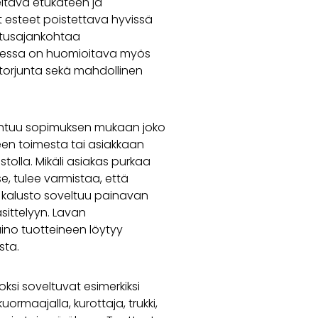
ltava etukäteen ja
 esteet poistettava hyvissä
mitusajankohtaa
aessa on huomioitava myös
 torjunta sekä mahdollinen
htuu sopimuksen mukaan joko
kkeen toimesta tai asiakkaan
stolla. Mikäli asiakas purkaa
e, tulee varmistaa, että
 kalusto soveltuu painavan
sittelyyn. Lavan
ino tuotteineen löytyy
sta.
oksi soveltuvat esimerkiksi
kuormaajalla, kurottaja, trukki,