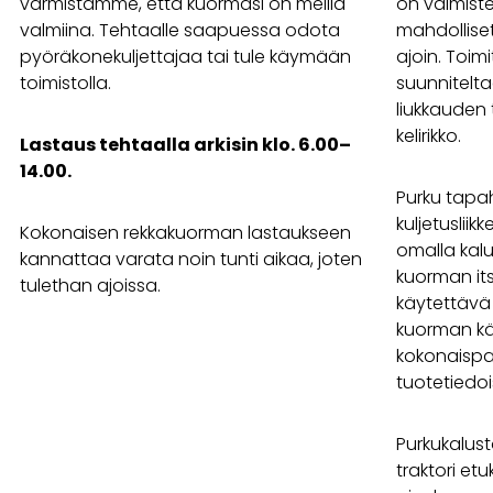
varmistamme, että kuormasi on meillä
on valmiste
valmiina. Tehtaalle saapuessa odota
mahdolliset
pyöräkonekuljettajaa tai tule käymään
ajoin. Toi
toimistolla.
suunnitelt
liukkauden
kelirikko.
Lastaus tehtaalla arkisin klo. 6.00–
14.00.
Purku tapa
kuljetuslii
Kokonaisen rekkakuorman lastaukseen
omalla kalu
kannattaa varata noin tunti aikaa, joten
kuorman its
tulethan ajoissa.
käytettävä
kuorman kä
kokonaispa
tuotetiedoi
Purkukalust
traktori etu