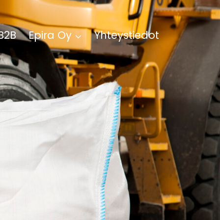
B2B
Epira Oy
Yhteystiedot