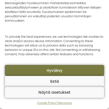
teknologioiden hyväksyminen mahdollistaa esimerkiksi
Tasalaatuisuus
selauskäyttäytymiseen ja yksilöllisiin tunnisteisiin liittyvien tietojen
käsittelyn tällä sivustolla. Suostumuksen epääminen tai
Turvallisuus
peruuttaminen voi vaikuttaa joidenkin sivuston toimintojen
toimivuuteen.
To provide the best experiences, we use technologies like cookies to
store and/or access device information. Consenting to these
technologies will allow us to process data such as browsing
behavior or unique IDs on this site. Not consenting or withdrawing
consent, may adversely affect certain features and functions.
Hyväksy
Estä
Näytä asetukset
Cookie Policy
Tietosuoja