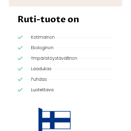
Ruti-tuote on
Kotimainen
Ekologinen
Ympäristöystävällinen
Laadukas
Puhdas
Luotettava