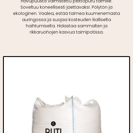
Havupuusta valmistettu peittopuru taimille.
Soveltuu koneellisesti jaettavaksi. Pölytön ja
ekologinen. Vaalea, estää taimea kuumenemasta
auringossa ja suojaa kosteuden liialliselta
haihtumiselta. Hidastaa sammalten ja
rikkaruohojen kasvua taimipotissa.