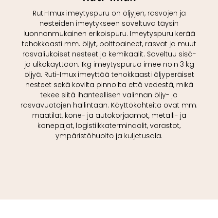
Ruti-Imux imeytyspuru on öljyjen, rasvojen ja
nesteiden imeytykseen soveltuva täysin
luonnonmukainen erikoispuru. Imeytyspuru kerää
tehokkaasti mm. öljyt, polttoaineet, rasvat ja muut
rasvaliukoiset nesteet ja kemikaalit. Soveltuu sisä-
ja ulkokäyttöön. 1kg imeytyspurua imee noin 3 kg
öljyä. Ruti-Imux imeyttää tehokkaasti öljyperäiset
nesteet sekä kovilta pinnoilta että vedestä, mikä
tekee siitä ihanteellisen valinnan öljy- ja
rasvavuotojen hallintaan. Käyttökohteita ovat mm.
maatilat, kone- ja autokorjaamot, metalli- ja
konepajat, logistiikkaterminaalit, varastot,
ympäristöhuolto ja kuljetusala.