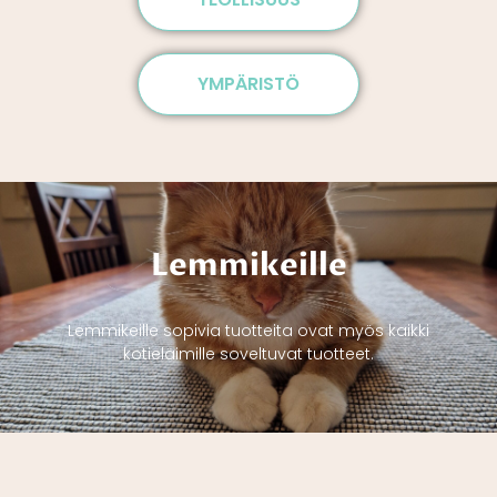
YMPÄRISTÖ
Lemmikeille
Lemmikeille sopivia tuotteita ovat myös kaikki
kotieläimille soveltuvat tuotteet.