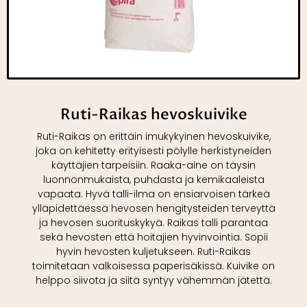
Ruti-Raikas hevoskuivike
Ruti-Raikas on erittäin imukykyinen hevoskuivike,
joka on kehitetty erityisesti pölylle herkistyneiden
käyttäjien tarpeisiin. Raaka-aine on täysin
luonnonmukaista, puhdasta ja kemikaaleista
vapaata. Hyvä talli-ilma on ensiarvoisen tärkeä
ylläpidettäessä hevosen hengitysteiden terveyttä
ja hevosen suorituskykyä. Raikas talli parantaa
sekä hevosten että hoitajien hyvinvointia. Sopii
hyvin hevosten kuljetukseen. Ruti-Raikas
toimitetaan valkoisessa paperisäkissä. Kuivike on
helppo siivota ja siitä syntyy vähemmän jätettä.