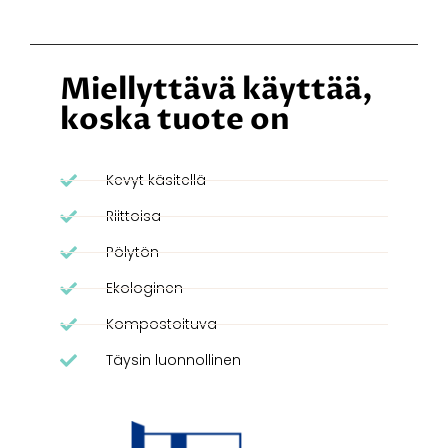
Miellyttävä käyttää,
koska tuote on
Kevyt käsitellä
Riittoisa
Pölytön
Ekologinen
Kompostoituva
Täysin luonnollinen