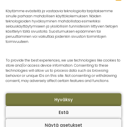
rautakaupoista.
Käytämme evästeitä ja vastaavia teknologioita tarjotaksemme
sinulle parhaan mahdollisen käyttökokemuksen. Näiden
Lavoittain: Jälleenmyyjiltä tai tehtaalta.
teknologioiden hyväksyminen mahdollistaa esimerkiksi
selauskäyttäytymiseen ja yksilöllisiin tunnisteisiin liittyvien tietojen
Yksittäispakkauksina: Jälleenmyyjiltä
käsittelyn tällä sivustolla. Suostumuksen epääminen tai
peruuttaminen voi vaikuttaa joidenkin sivuston toimintojen
toimivuuteen.
KYSY TARJOUS TEHTAALTA
To provide the best experiences, we use technologies like cookies to
store and/or access device information. Consenting to these
technologies will allow us to process data such as browsing
behavior or unique IDs on this site. Not consenting or withdrawing
consent, may adversely affect certain features and functions.
Hyväksy
Epira Oy
Ota
Puulaaksontie 25 A
Kesk
43500 Karstula
epir
Estä
Finland
Tark
Näytä asetukset