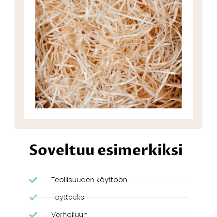
Soveltuu esimerkiksi
Teollisuuden käyttöön
Täytteeksi
Verhoiluun