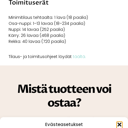
Toimituserät
Minimitilaus tehtaalta: 1 lava (18 paalia)
Osa-nuppi: 1–13 lavaa (18–234 paalia)
Nuppi: 14 lavaa (252 paalia)
Kärry: 26 lavaa (468 paalia)
Rekka: 40 lavaa (720 paalia)
Tilaus- ja toimitusohjeet löydät
täältä.
Mistä tuotteen voi
ostaa?
Tuotetta voit ostaa jälleenmyyjiltämme,
Evästeasetukset
kuten maatalouskaupoista ja