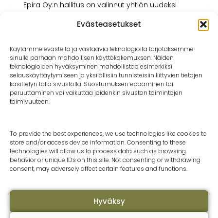
Epira Oy:n hallitus on valinnut yhtiön uudeksi
toimitusjohtajaksi agrologi
Evästeasetukset
AMK, Petri Mustamäen, 52. Hän siirtyy tehtävään
Kehittämisyhtiö Karstulanseutu Oy:n
projektipäällikön tehtävästä ja aloittaa Epiran
Käytämme evästeitä ja vastaavia teknologioita tarjotaksemme
toimitusjohtajana heinäkuun alussa. Nykyinen
sinulle parhaan mahdollisen käyttökokemuksen. Näiden
toimitusjohtaja ja yhtiön pääomistaja Pirjo
teknologioiden hyväksyminen mahdollistaa esimerkiksi
selauskäyttäytymiseen ja yksilöllisiin tunnisteisiin liittyvien tietojen
Ruuska jää syksyllä eläkkeelle. Petri Mustamäellä
käsittelyn tällä sivustolla. Suostumuksen epääminen tai
on vankka kokemus tulosvastuullisista tehtävistä
peruuttaminen voi vaikuttaa joidenkin sivuston toimintojen
ja yrityselämän kehittämisestä yrittäjänä ja
toimivuuteen.
toimitusjohtajana. Hän tuntee Epiralle tärkeät
sidosryhmät ja asiakkaiden tarpeet. Hänen…
To provide the best experiences, we use technologies like cookies to
LUE LISÄÄ
store and/or access device information. Consenting to these
technologies will allow us to process data such as browsing
behavior or unique IDs on this site. Not consenting or withdrawing
consent, may adversely affect certain features and functions.
Hyväksy
Epira Oy
Ota
Puulaaksontie 25 A
Kesk