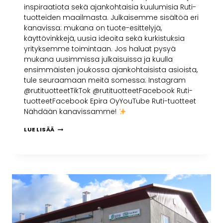
inspiraatiota sekä ajankohtaisia kuulumisia Ruti-
tuotteiden maailmasta. Julkaisemme sisältöä eri
kanavissa: mukana on tuote-esittelyjä,
käyttövinkkejä, uusia ideoita sekä kurkistuksia
yrityksemme toimintaan. Jos haluat pysyä
mukana uusimmissa julkaisuissa ja kuulla
ensimmäisten joukossa ajankohtaisista asioista,
tule seuraamaan meitä somessa: Instagram
@rutituotteetTikTok @rutituotteetFacebook Ruti-
tuotteetFacebook Epira OyYouTube Ruti-tuotteet
Nähdään kanavissamme!
LUE LISÄÄ