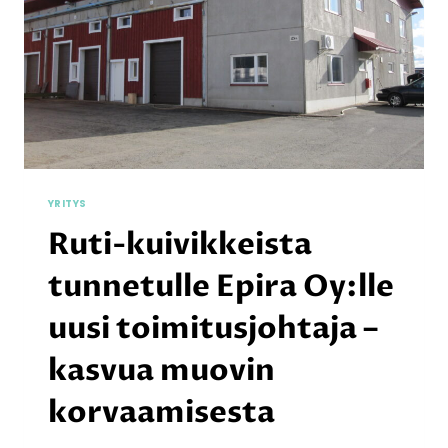
YRITYS
Ruti-kuivikkeista
tunnetulle Epira Oy:lle
uusi toimitusjohtaja –
kasvua muovin
korvaamisesta