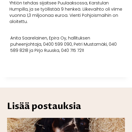
Yhtiön tehdas sijaitsee Puulaaksossa, Karstulan
Humpilla, ja se työllistää 9 henkeä. Liikevaihto oli viime
vuonna 1,3 miljoonaa euroa. Vienti Pohjoismaihin on
aloitettu.
Anita Saarelainen, Epira Oy, hallituksen
puheenjohtaja, 0400 599 090, Petri Mustamäki, 040
589 8218 ja Pirjo Ruuska, 040 715 7211
Lisää postauksia