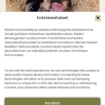
Evästeasetukset
Käytämme evästeitä ja vastaavia teknologioita tarjotaksemme
sinulle parhaan mahdollisen käyttökokemuksen. Näiden
teknologioiden hyväksyminen mahdollistaa esimerkiksi
selauskäyttäytymiseen ja yksilöllisiin tunnisteisiin liittyvien tietojen
käsittelyn tällä sivustolla. Suostumuksen epääminen tai
peruuttaminen voi vaikuttaa joidenkin sivuston toimintojen
toimivuuteen.
Ruti-tuotteet somessa
To provide the best experiences, we use technologies like cookies to
store and/or access device information. Consenting to these
technologies will allow us to process data such as browsing
behavior or unique IDs on this site. Not consenting or withdrawing
consent, may adversely affect certain features and functions.
Hyväksy
Epira Oy
Ota