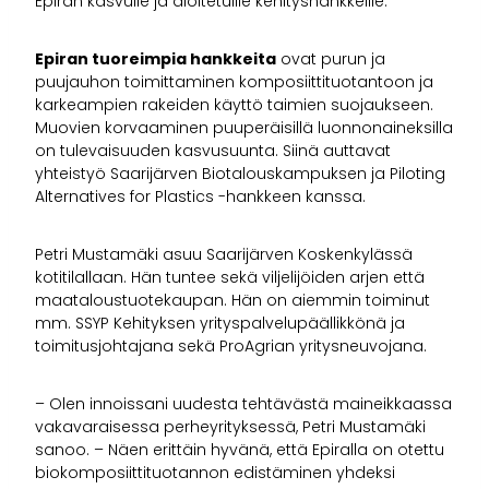
Epiran kasvulle ja aloitetuille kehityshankkeille.
Epiran tuoreimpia hankkeita
ovat purun ja
puujauhon toimittaminen komposiittituotantoon ja
karkeampien rakeiden käyttö taimien suojaukseen.
Muovien korvaaminen puuperäisillä luonnonaineksilla
on tulevaisuuden kasvusuunta. Siinä auttavat
yhteistyö Saarijärven Biotalouskampuksen ja Piloting
Alternatives for Plastics -hankkeen kanssa.
Petri Mustamäki asuu Saarijärven Koskenkylässä
kotitilallaan. Hän tuntee sekä viljelijöiden arjen että
maataloustuotekaupan. Hän on aiemmin toiminut
mm. SSYP Kehityksen yrityspalvelupäällikkönä ja
toimitusjohtajana sekä ProAgrian yritysneuvojana.
– Olen innoissani uudesta tehtävästä maineikkaassa
vakavaraisessa perheyrityksessä, Petri Mustamäki
sanoo. – Näen erittäin hyvänä, että Epiralla on otettu
biokomposiittituotannon edistäminen yhdeksi