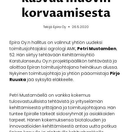
korvaamisesta
Tekijä
Epira Oy
26.5.2020
Epira Oy:n hallitus on valinnut yhtiön uudeksi
toimitusjohtajaksi agrologi AMK,
Petri
Mustamäen
,
52. Hän siirtyy tehtävään Kehittämisyhtiö
Karstulanseutu Oy:n projektipäällikön tehtävästä ja
aloittaa Epiran toimitusjohtajana heinäkuun alussa.
Nykyinen toimitusjohtaja ja yhtiön pääomistaja
Pirjo
Ruuska
jää syksyllä eläkkeelle.
Petri Mustamäellä on vankka kokemus
tulosvastuullisista tehtävistä ja yrityselämän
kehittämisestä yrittäjänä ja toimitusjohtajana. Hän
tuntee Epiralle tärkeät sidosryhmät ja asiakkaiden
tarpeet. Hänen kokemuksensa biotalouden ja
innovaatioiden kehittämisestä antaa uutta potkua