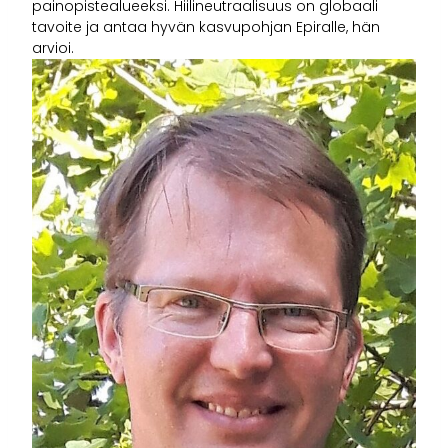
painopistealueeksi. Hiilineutraalisuus on globaali
tavoite ja antaa hyvän kasvupohjan Epiralle, hän
arvioi.