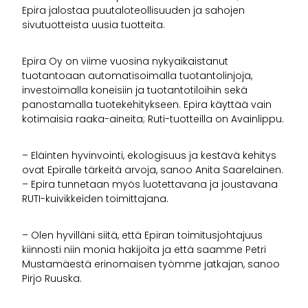
Epira jalostaa puutaloteollisuuden ja sahojen
sivutuotteista uusia tuotteita.
Epira Oy on viime vuosina nykyaikaistanut
tuotantoaan automatisoimalla tuotantolinjoja,
investoimalla koneisiin ja tuotantotiloihin sekä
panostamalla tuotekehitykseen. Epira käyttää vain
kotimaisia raaka-aineita; Ruti-tuotteilla on Avainlippu.
– Eläinten hyvinvointi, ekologisuus ja kestävä kehitys
ovat Epiralle tärkeitä arvoja, sanoo Anita Saarelainen.
– Epira tunnetaan myös luotettavana ja joustavana
RUTI-kuivikkeiden toimittajana.
– Olen hyvilläni siitä, että Epiran toimitusjohtajuus
kiinnosti niin monia hakijoita ja että saamme Petri
Mustamäestä erinomaisen työmme jatkajan, sanoo
Pirjo Ruuska.