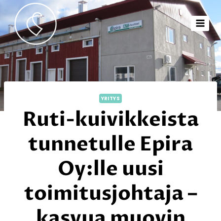
YRITYS
Ruti-kuivikkeista
tunnetulle Epira
Oy:lle uusi
toimitusjohtaja –
kasvua muovin